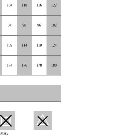
104
110
116
122
84
90
96
102
109
114
119
124
174
176
178
180
 MÁS