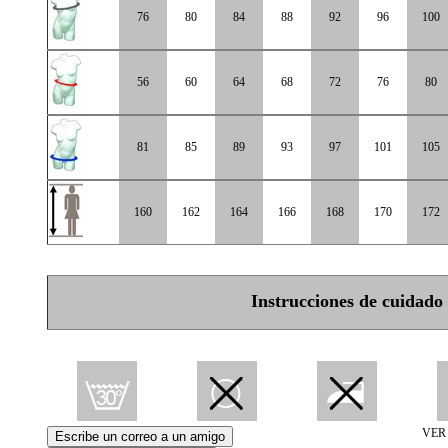
76
80
84
88
92
96
100
56
60
64
68
72
76
80
81
85
89
93
97
101
105
160
162
164
166
168
170
172
Instrucciones de cuidado
VER