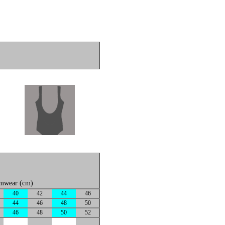
imwear (cm)
40
42
44
46
44
46
48
50
46
48
50
52