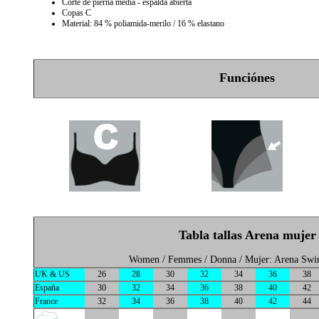
Corte de pierna media - espalda abierta
Copas C
Material: 84 % poliamida-merilo / 16 % elastano
Funciónes
Tabla tallas Arena mujer
Women / Femmes / Donna / Mujer: Arena Sw
UK & US
26
28
30
32
34
36
38
España
30
32
34
36
38
40
42
France
32
34
36
38
40
42
44