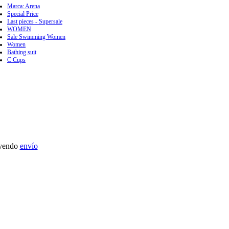
Marca: Arena
Special Price
Last pieces - Supersale
WOMEN
Sale Swimming Women
Women
Bathing suit
C Cups
uyendo
envío