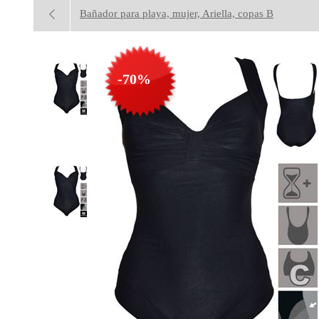
Bañador para playa, mujer, Ariella, copas B
-70%