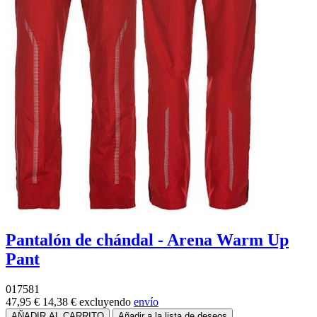
Pantalón de chándal - Arena Warm Up
Pant
017581
47,95 €
14,38 €
excluyendo
envío