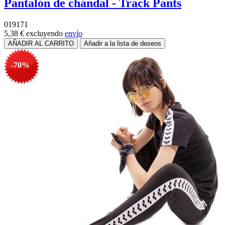
Pantalón de chándal - Track Pants
019171
5,38 €
excluyendo
envío
-70%