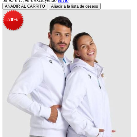
59,95 €
17,98 €
excluyendo
envío
-70%