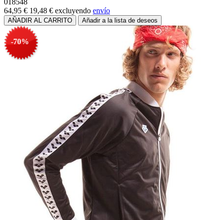
018548
64,95 €
19,48 €
excluyendo
envío
-70%