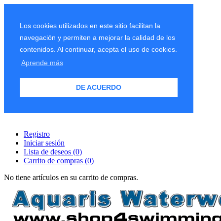
Los cookies utilizados en este sitio facilitan la
navegación y permiten a mejorar la calidad de los
contenidos. Al continuar, acepta el uso de cookies.
Aprende más
DE ACUERDO
Registro
Iniciar sesión
Lista de deseos
(0)
Carrito de compras
(0)
No tiene artículos en su carrito de compras.