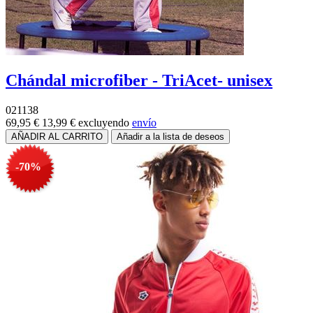
Chándal microfiber - TriAcet- unisex
021138
69,95 €
13,99 €
excluyendo
envío
-70%