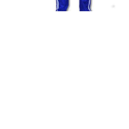
Arena chándal, niños, microfibra, azul
007606
69,95 €
13,99 €
excluyendo
envío
-86%