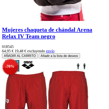
Mujeres chaqueta de chándal Arena
Relax IV Team negro
018545
64,95 €
19,48 €
excluyendo
envío
-70%