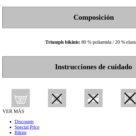
Composición
Triumph bikinis:
80 % poliamida / 20 % elast
Instrucciones de cuidado
VER MÁS
Discounts
Special Price
Bikini