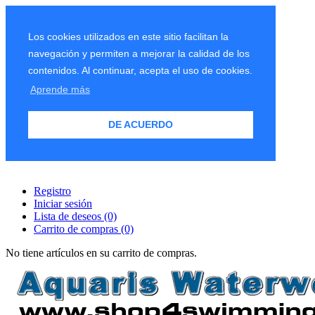
Los cookies utilizados en este sitio facilitan la
navegación y permiten a mejorar la calidad de los
contenidos. Al continuar, acepta el uso de cookies.
Aprende más
DE ACUERDO
Registro
Iniciar sesión
Lista de deseos
(0)
Carrito de compras
(0)
No tiene artículos en su carrito de compras.