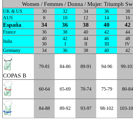
Women / Femmes / Donna / Mujer: Triumph Sw
UK & US
30
32
34
36
38
AUS
8
10
12
14
16
España
34
36
38
40
42
France
36
38
40
42
44
40
42
44
46
48
Italia
30
I
II
III
IV
Germany
34
36
38
40
42
79-81
84-86
89-91
94-96
99-10
COPAS B
60-64
65-69
70-74
75-79
80-84
84-88
89-92
93-97
98-102
103-1