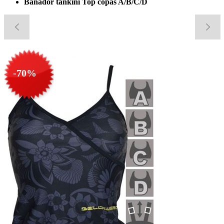
Bañador tankini Top copas A/B/C/D
-70%