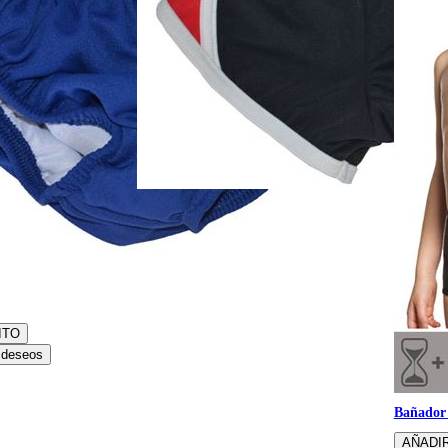
Bañador slip para bebe
Bañador