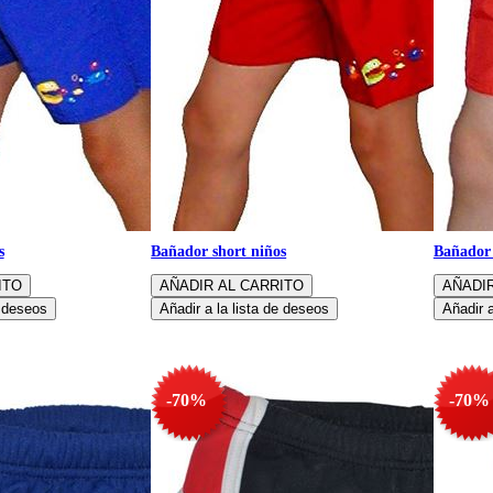
s
Bañador short niños
Bañador 
-70%
-70%