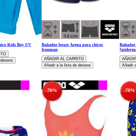
ico Kids Boy UV
Bañador boxer Arena para chicos
Bañador 
Ironman
Spiderm
-70%
-70%