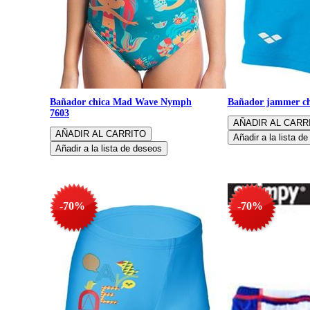
Bañador chica Mad Wave Nymph
Bañador jammer ch
7603
-70%
-70%