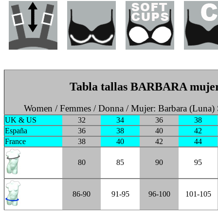
Tabla tallas BARBARA muje
Women / Femmes / Donna / Mujer: Barbara (Luna)
UK & US
32
34
36
38
España
36
38
40
42
France
38
40
42
44
80
85
90
95
86-90
91-95
96-100
101-105