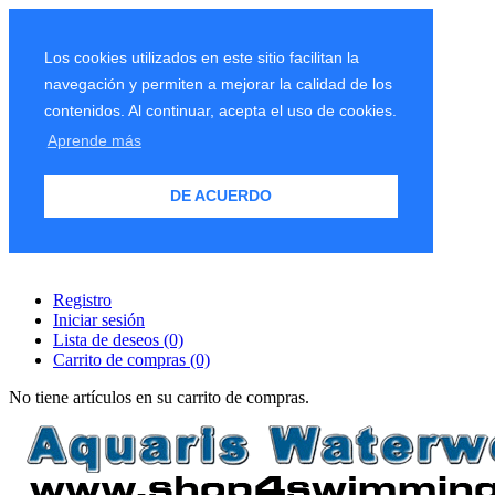
Los cookies utilizados en este sitio facilitan la
navegación y permiten a mejorar la calidad de los
contenidos. Al continuar, acepta el uso de cookies.
Aprende más
DE ACUERDO
Registro
Iniciar sesión
Lista de deseos
(0)
Carrito de compras
(0)
No tiene artículos en su carrito de compras.