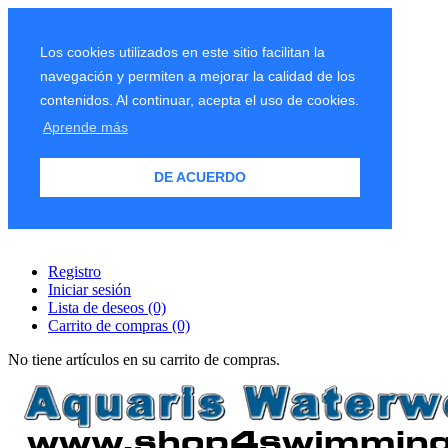
Los cookies utilizados en este sitio facilitan la
navegación y permiten a mejorar la calidad de los
contenidos. Al continuar, acepta el uso de cookies.
Aprende más
DE ACUERDO
Registro
Iniciar sesión
Lista de deseos
(0)
Carrito de compras
(0)
No tiene artículos en su carrito de compras.