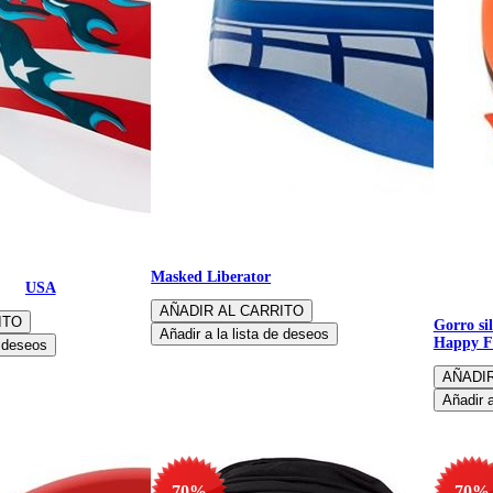
Gorro silicona de baño motivo
Masked Liberator
baño USA
Gorro si
Happy F
-70%
-70%