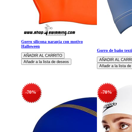
Gorro silicona naranja con motivo
Halloween
Gorro de baño texti
-70%
-70%