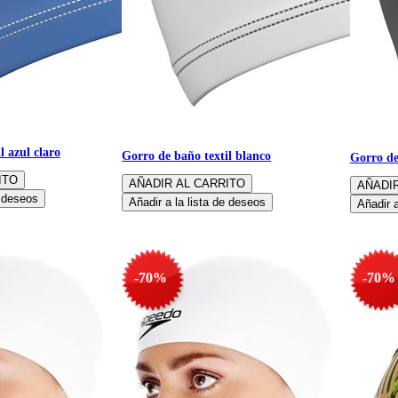
l azul claro
Gorro de baño textil blanco
Gorro de
-70%
-70%