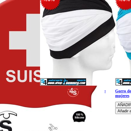
Gorro de baño y ducha impermeable
Gorro d
mujeres
mujeres