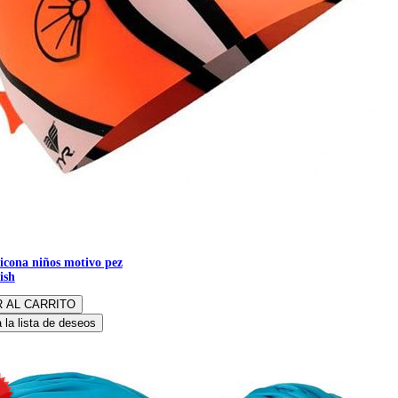
licona niños motivo pez
ish