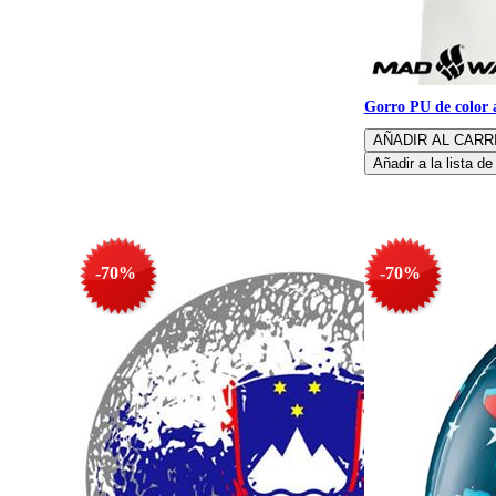
Gorro PU de color a
-70%
-70%