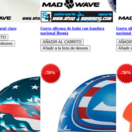
zul claro
Gorro silicona de baño con bandera
Gorro si
nacional Bosnia
nacional
-70%
-70%