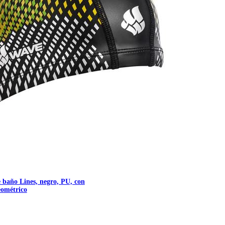
 baño Lines, negro, PU, con
eométrico