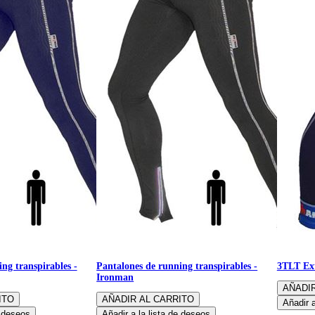
ng transpirables -
Pantalones de running transpirables -
3TLT Ex
Ironman