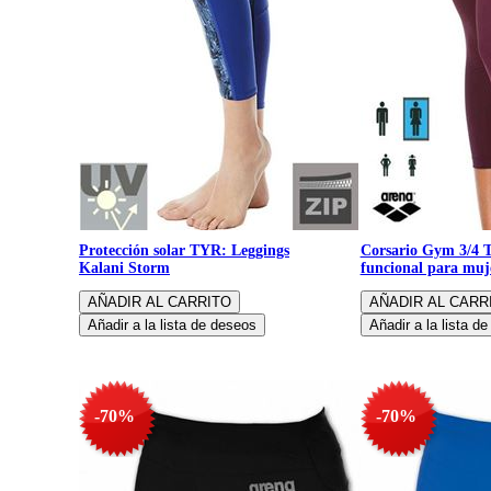
Protección solar TYR: Leggings
Corsario Gym 3/4 T
Kalani Storm
funcional para muj
-70%
-70%