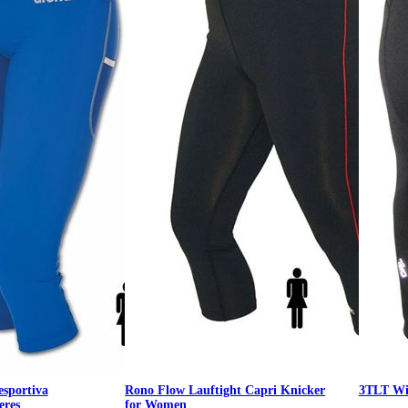
esportiva
Rono Flow Lauftight Capri Knicker
3TLT Wi
eres
for Women