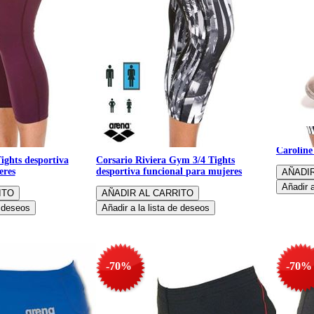
Pantalon
Carolin
ights desportiva
Corsario Riviera Gym 3/4 Tights
eres
desportiva funcional para mujeres
-70%
-70%