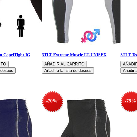
 CapriTight IG
3TLT Extreme Muscle LT-UNISEX
3TLT Te
-70%
-75%