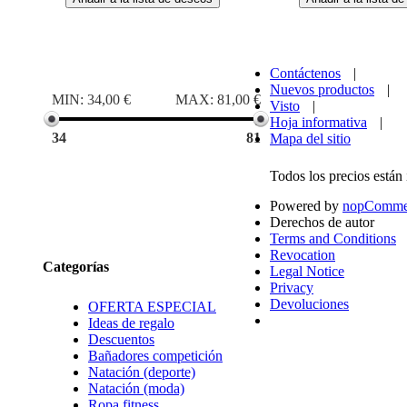
Rango de precios
Contáctenos
|
Nuevos productos
|
MIN:
34,00 €
MAX:
81,00 €
Visto
|
Hoja informativa
|
34
81
Mapa del sitio
Todos los precios están
Tamaño
Powered by
nopComme
Marcas
Derechos de autor
Terms and Conditions
Revocation
Categorías
Legal Notice
Privacy
Devoluciones
OFERTA ESPECIAL
Ideas de regalo
Descuentos
Bañadores competición
Natación (deporte)
Natación (moda)
Ropa fitness