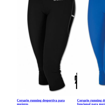
Corsario running desportiva para
Corsario running d
mujeres
funcional para muj