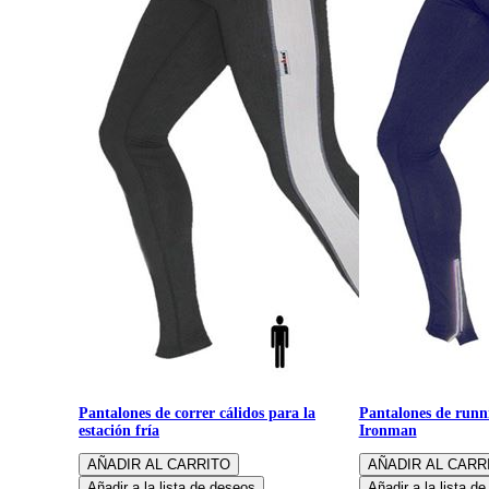
Pantalones de correr cálidos para la
Pantalones de runni
estación fría
Ironman