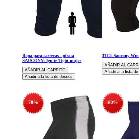
Ropa para carreras - pirata
3TLT Saucony Wmn
SAUCONY: Ignite Tight mujer
-70%
-80%