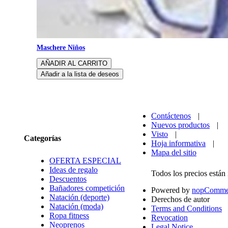
Maschere Niños
Tamaño
Contáctenos
|
Nuevos productos
|
Visto
|
Categorías
Hoja informativa
|
Mapa del sitio
OFERTA ESPECIAL
Ideas de regalo
Todos los precios están
Descuentos
Bañadores competición
Powered by
nopComme
Natación (deporte)
Derechos de autor
Natación (moda)
Terms and Conditions
Ropa fitness
Revocation
Neoprenos
Legal Notice