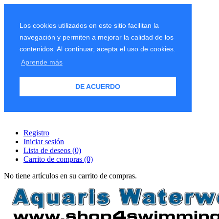
Los cookies utilizados en este sitio facilitan la
navegación y permiten a mejorar la calidad de los
contenidos. Al continuar, acepta el uso de cookies.
Aprende más
DE ACUERDO
Registro
Iniciar sesión
Lista de deseos
(0)
Carrito de compras
(0)
No tiene artículos en su carrito de compras.