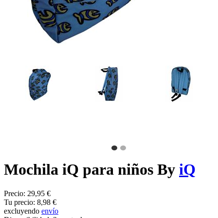
Mochila iQ para niños By
iQ
Precio:
29,95 €
Tu precio:
8,98 €
excluyendo
envío