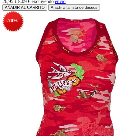
26,95 €
8,09 €
excluyendo
envío
-70%