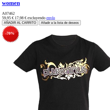
women
A07462
59,95 €
17,98 €
excluyendo
envío
-70%