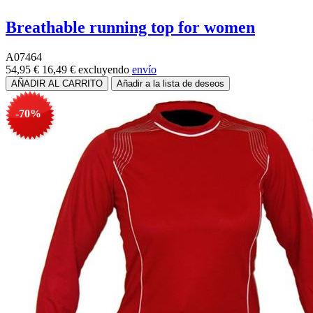
Breathable running top for women
A07464
54,95 €
16,49 €
excluyendo
envío
-70%