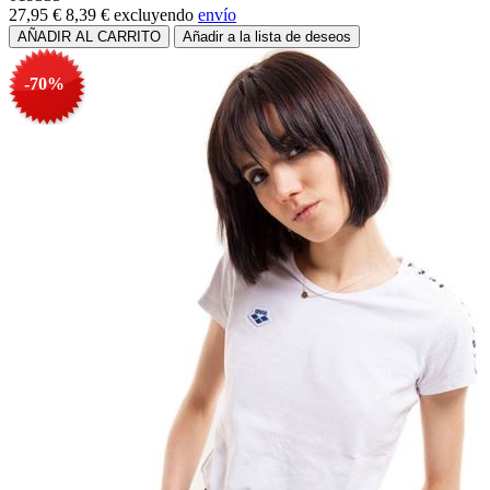
27,95 €
8,39 €
excluyendo
envío
-70%