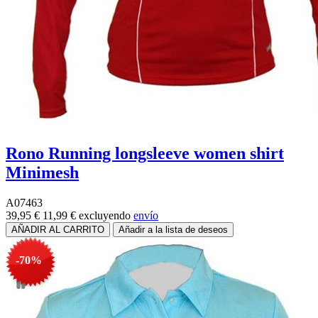
Rono Running longsleeve women shirt
Minimesh
A07463
39,95 €
11,99 €
excluyendo
envío
-70%