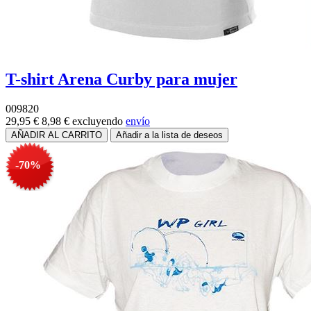
T-shirt Arena Curby para mujer
009820
29,95 €
8,98 €
excluyendo
envío
-70%