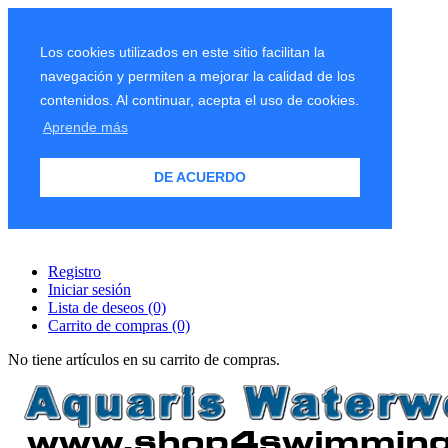
Los cookies utilizados en este sitio facilitan la
navegación y permiten a mejorar la calidad de los
contenidos. Al continuar, acepta el uso de cookies.
Aprende más
DE ACUERDO
Registro
Iniciar sesión
Lista de deseos
(0)
Carrito de compras
(0)
No tiene artículos en su carrito de compras.