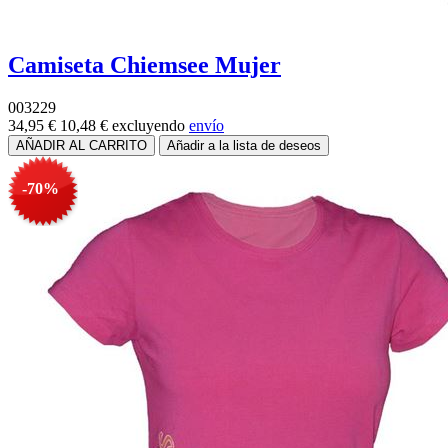
Camiseta Chiemsee Mujer
003229
34,95 €
10,48 €
excluyendo
envío
-70%