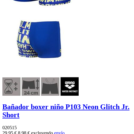
Bañador boxer niño P103 Neon Glitch Jr.
Short
020515
29,95 €
8,98 €
excluyendo
envío