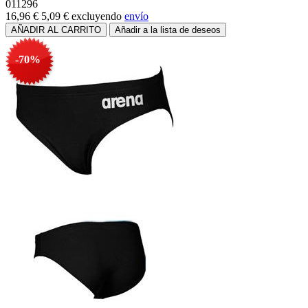
011296
16,96 €
5,09 €
excluyendo
envío
-70%