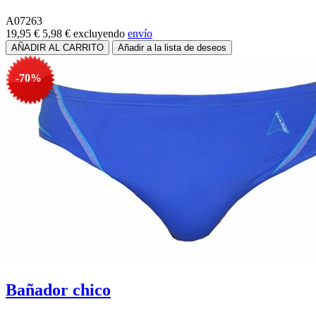
A07263
19,95 €
5,98 €
excluyendo
envío
-70%
Bañador chico