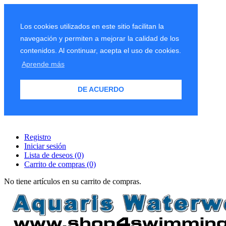
Los cookies utilizados en este sitio facilitan la
navegación y permiten a mejorar la calidad de los
contenidos. Al continuar, acepta el uso de cookies.
Aprende más
DE ACUERDO
Registro
Iniciar sesión
Lista de deseos
(0)
Carrito de compras
(0)
No tiene artículos en su carrito de compras.