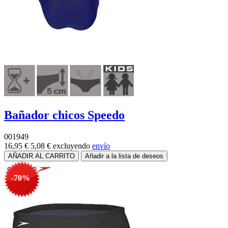
Bañador azul slip chico - Solid Brief Jr.
016541
19,95 €
5,98 €
excluyendo
envío
-70%