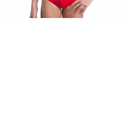
Bañador chicos Speedo
001938
15,95 €
4,78 €
excluyendo
envío
-70%