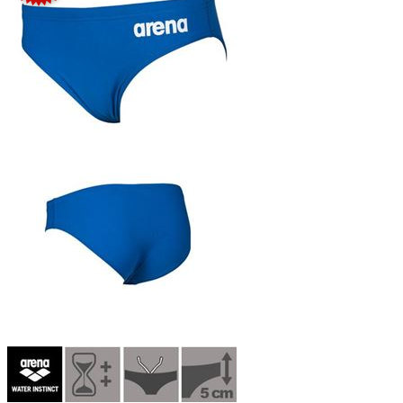
Adidas bañador slip chico Uni SZ
017335
19,95 €
5,98 €
excluyendo
envío