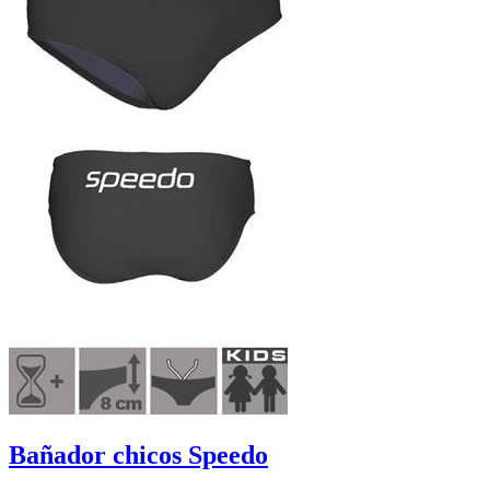
Bañador chicos Speedo
001949
16,95 €
5,08 €
excluyendo
envío
-70%