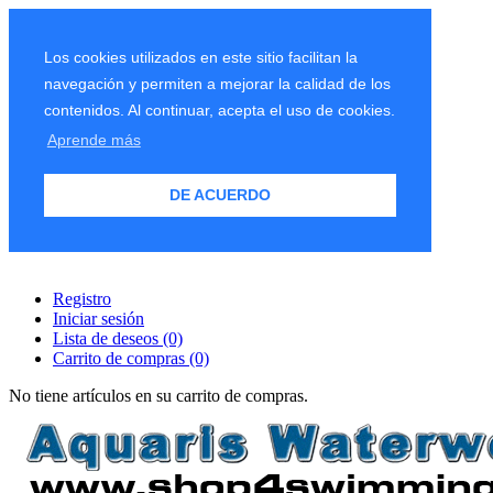
Los cookies utilizados en este sitio facilitan la
navegación y permiten a mejorar la calidad de los
contenidos. Al continuar, acepta el uso de cookies.
Aprende más
DE ACUERDO
Registro
Iniciar sesión
Lista de deseos
(0)
Carrito de compras
(0)
No tiene artículos en su carrito de compras.