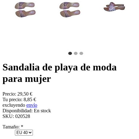
Sandalia de playa de moda
para mujer
Precio:
29,50 €
Tu precio:
8,85 €
excluyendo
envío
Disponibilidad:
En stock
SKU:
020528
Tamaño:
*