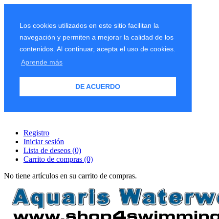
Los cookies utilizados en este sitio facilitan la
navegación y permiten a mejorar la calidad de los
contenidos. Al continuar, acepta el uso de cookies.
Aprende más
DE ACUERDO
Registro
Iniciar sesión
Lista de deseos
(0)
Carrito de compras
(0)
No tiene artículos en su carrito de compras.