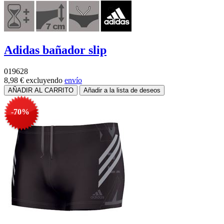
Adidas bañador slip
019628
8,98 €
excluyendo
envío
-70%