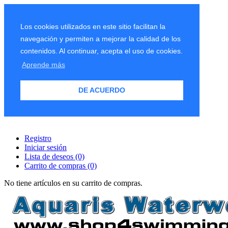
Los cookies utilizados en este sitio facilitan la
navegación y permiten a mejorar la calidad de los
contenidos. Al continuar, acepta el uso de cookies.
Aprende más
DE ACUERDO
Registro
Iniciar sesión
Lista de deseos
(0)
Carrito de compras
(0)
No tiene artículos en su carrito de compras.