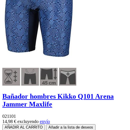
Bañador hombres Kikko Q101 Arena
Jammer Maxlife
021101
14,98 €
excluyendo
envío