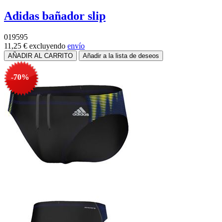
Adidas bañador slip
019595
11,25 €
excluyendo
envío
-70%