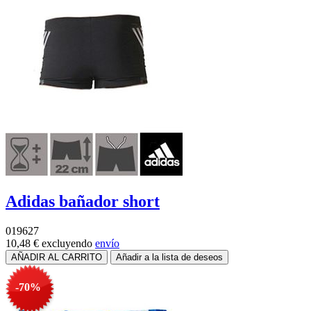
Adidas bañador short
019627
10,48 €
excluyendo
envío
-70%