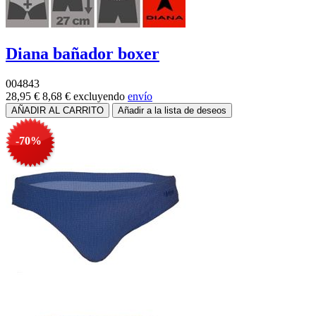
Diana bañador boxer
004843
28,95 €
8,68 €
excluyendo
envío
-70%