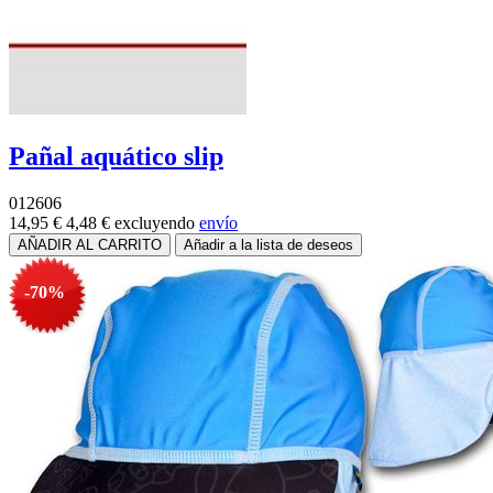
Pañal aquático slip
012606
14,95 €
4,48 €
excluyendo
envío
-70%