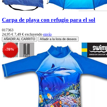
Carpa de playa con refugio para el sol
017363
24,95 €
7,49 €
excluyendo
envío
-70%