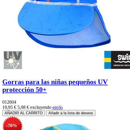
Gorras para las niñas pequeños UV
protección 50+
012604
19,95 €
5,98 €
excluyendo
envío
-70%