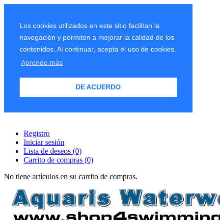
Los cookies utilizados en este sitio facilitan la
navegación y permiten a mejorar la calidad de los
contenidos. Al continuar, acepta el uso de cookies.
Aprende más
DE ACUERDO
Registro
Iniciar sesión
Lista de deseos
(0)
Carrito de compras
(0)
No tiene artículos en su carrito de compras.