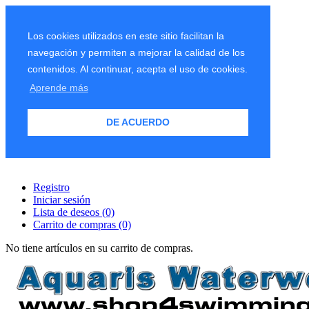
Los cookies utilizados en este sitio facilitan la
navegación y permiten a mejorar la calidad de los
contenidos. Al continuar, acepta el uso de cookies.
Aprende más
DE ACUERDO
Registro
Iniciar sesión
Lista de deseos
(0)
Carrito de compras
(0)
No tiene artículos en su carrito de compras.