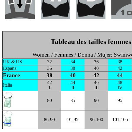
Tableau des tailles femmes
Women / Femmes / Donna / Mujer: Swimwe
UK & US
32
34
36
38
España
36
38
40
42
France
38
40
42
44
42
44
46
48
Italia
I
II
III
IV
80
85
90
95
86-90
91-95
96-100
101-105