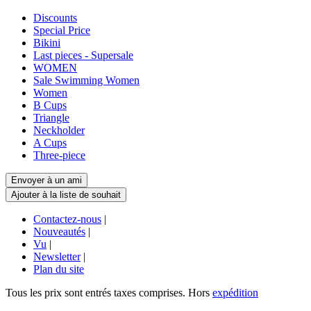
Discounts
Special Price
Bikini
Last pieces - Supersale
WOMEN
Sale Swimming Women
Women
B Cups
Triangle
Neckholder
A Cups
Three-piece
Contactez-nous
|
Nouveautés
|
Vu
|
Newsletter
|
Plan du site
Tous les prix sont entrés taxes comprises. Hors
expédition