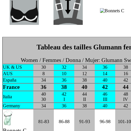
Tableau des tailles Glumann f
Women / Femmes / Donna / Mujer: Glumann Sw
UK & US
30
32
34
36
38
AUS
8
10
12
14
16
España
34
36
38
40
42
France
36
38
40
42
44
40
42
44
46
48
Italia
30
I
II
III
IV
Germany
34
36
38
40
42
81-83
86-88
91-93
96-98
101-1
Bonnets C