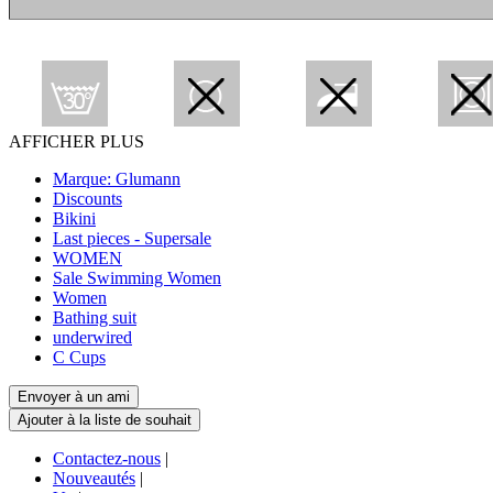
AFFICHER PLUS
Marque: Glumann
Discounts
Bikini
Last pieces - Supersale
WOMEN
Sale Swimming Women
Women
Bathing suit
underwired
C Cups
Contactez-nous
|
Nouveautés
|