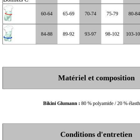
60-64
65-69
70-74
75-79
80-84
84-88
89-92
93-97
98-102
103-1
Matériel et composition
Bikini Glumann :
80 % polyamide / 20 % élast
Conditions d'entretien