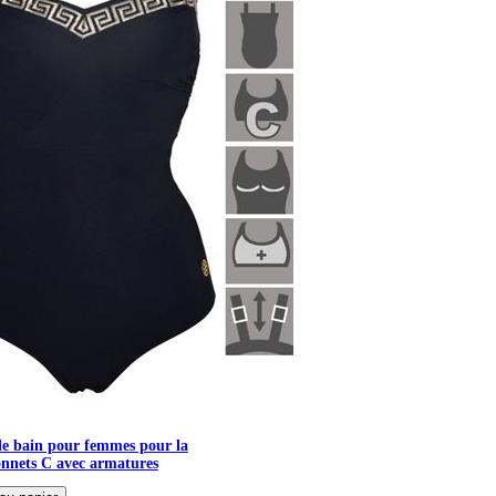
de bain pour femmes pour la
onnets C avec armatures