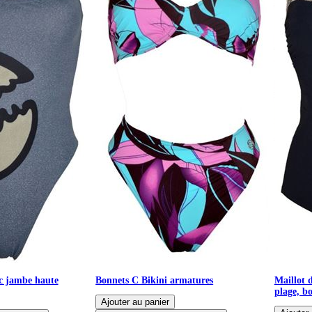
ec jambe haute
Bonnets C Bikini armatures
Maillot 
plage, b