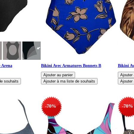
e Arena
Bikini Avec Armatures Bonnets B
Bikini A
-70%
-70%