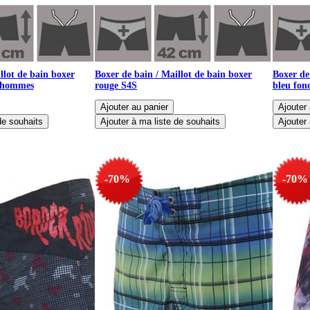
llot de bain boxer
Boxer de bain / Maillot de bain boxer
Boxer de
 hommes
rouge S4S
bleu fon
-70%
-70%