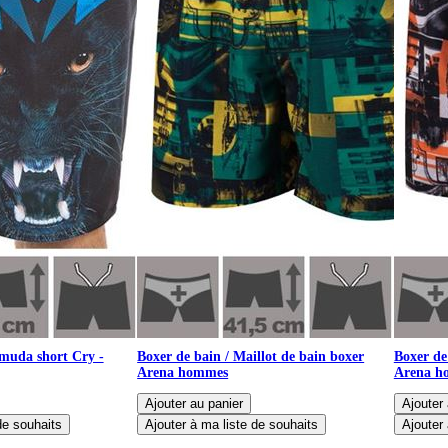
rmuda short Cry -
Boxer de bain / Maillot de bain boxer
Boxer de
Arena hommes
Arena h