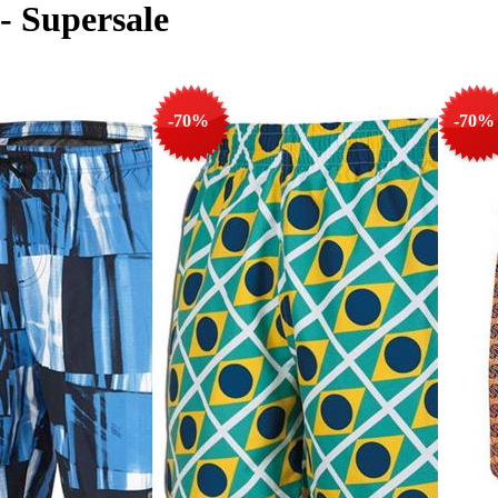
- Supersale
-70%
-70%