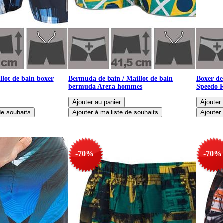
llot de bain boxer
Bermuda de bain / Maillot de bain
Boxer de
bermuda Arena hommes
Speedo 
-70%
-70%