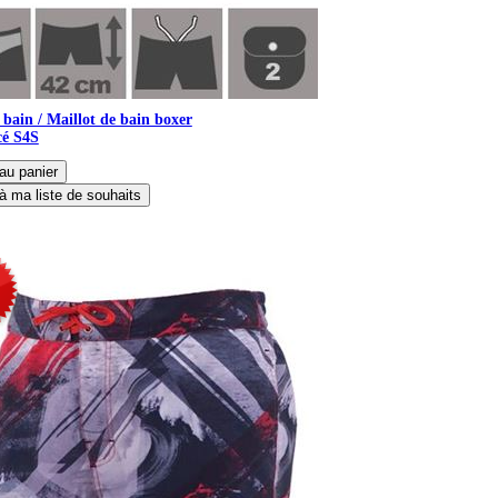
 bain / Maillot de bain boxer
cé S4S