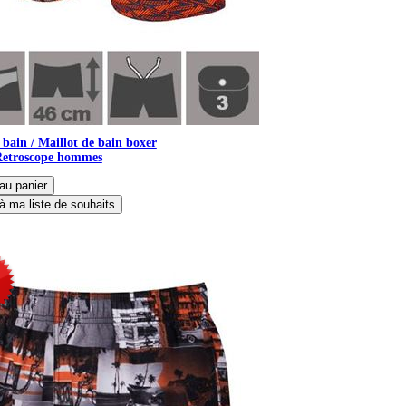
 bain / Maillot de bain boxer
Retroscope hommes