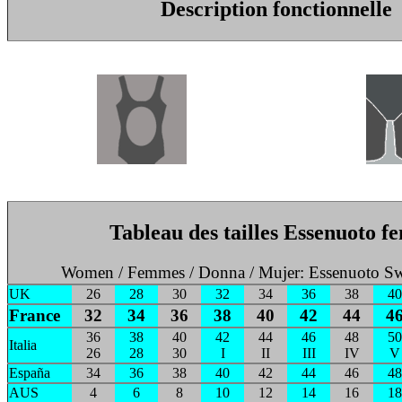
Description fonctionnelle
Tableau des tailles Essenuoto 
Women / Femmes / Donna / Mujer: Essenuoto S
UK
26
28
30
32
34
36
38
40
France
32
34
36
38
40
42
44
4
36
38
40
42
44
46
48
50
Italia
26
28
30
I
II
III
IV
V
España
34
36
38
40
42
44
46
48
AUS
4
6
8
10
12
14
16
18