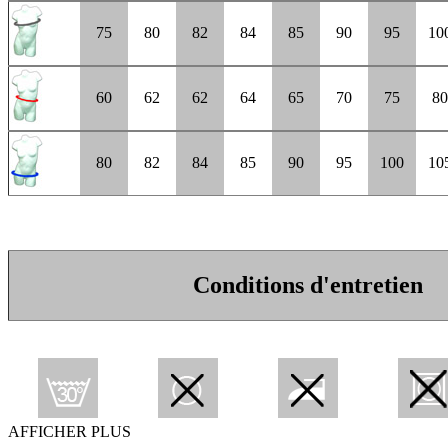
75
80
82
84
85
90
95
10
60
62
62
64
65
70
75
80
80
82
84
85
90
95
100
10
Conditions d'entretien
AFFICHER PLUS