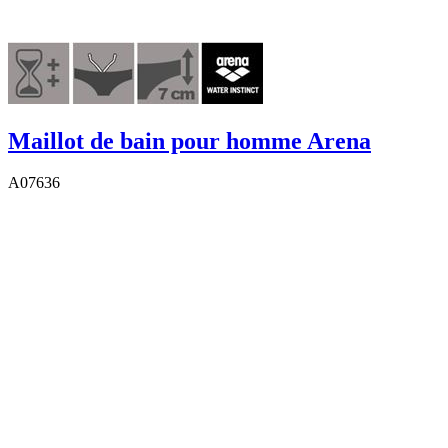
Maillot de bain pour homme Arena
A07636
29,95 €
8,98 €
Excluant
l'expédition
-70%