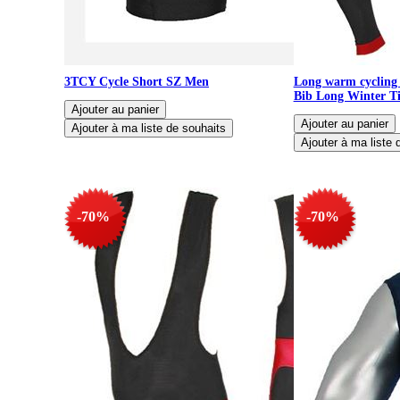
3TCY Cycle Short SZ Men
Long warm cycling 
Bib Long Winter T
-70%
-70%