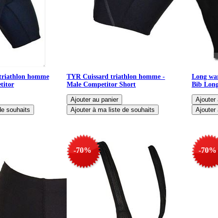
triathlon homme
TYR Cuissard triathlon homme -
Long war
titor
Male Competitor Short
Bib Long
-70%
-70%