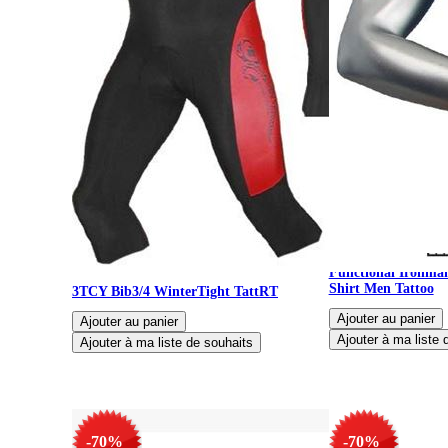
Functional Ironman
Shirt Men Tattoo
3TCY Bib3/4 WinterTight TattRT
-70%
-70%