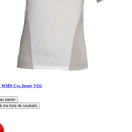
 WMN Cyc.Jersey VO2