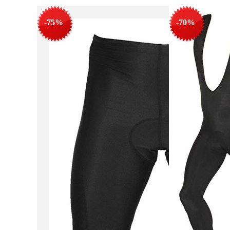
-75%
-70%