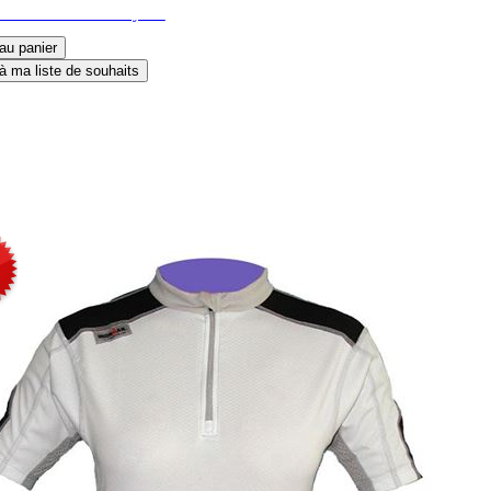
ikot LS WinterJersey RT