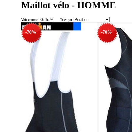
Maillot vélo - HOMME
Voir comme
Trier par
-70%
-70%