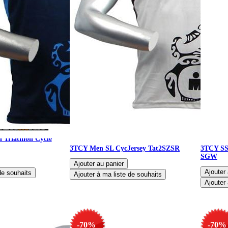
 Triathlon Cycle
3TCY Men SL CycJersey Tat2SZSR
3TCY SS
SGW
-70%
-70%