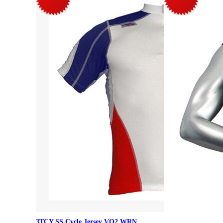
3TCY SS Cycle Jersey VO2 WRN