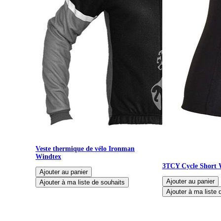
Veste thermique de vélo Ironman
Windtex
3TCY Cycle Short