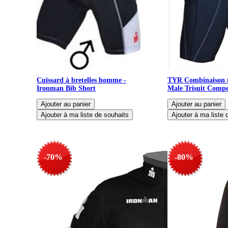
Cuissard à bretelles homme -
TYR Combinaison 
Ironman Bib Short
Male Trisuit Compe
-70%
-80%