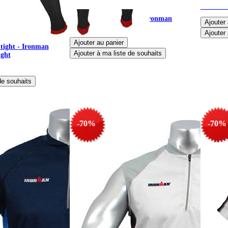
3TCY Tr
Veste thermique de vélo Ironman
Windtex
tight - Ironman
ight
-70%
-70%