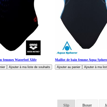
in femmes Waterfeel Xlife
Maillot de bain femme Aqua Sphere
Slip
Boxer
J