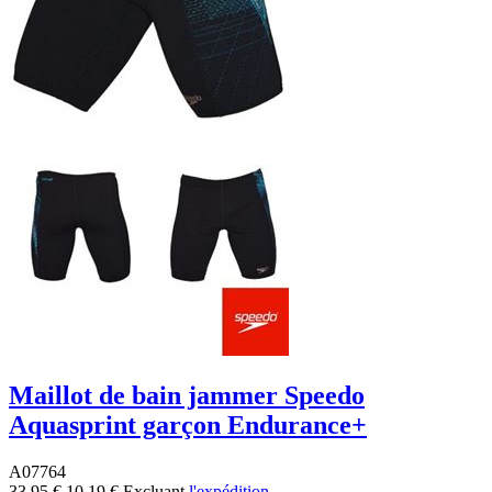
Maillot de bain jammer Speedo
Aquasprint garçon Endurance+
A07764
33,95 €
10,19 €
Excluant
l'expédition