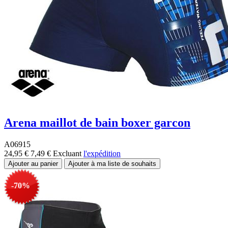
Arena maillot de bain boxer garcon
A06915
24,95 €
7,49 €
Excluant
l'expédition
-70%