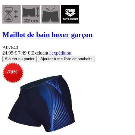
Maillot de bain boxer garçon
A07640
24,95 €
7,49 €
Excluant
l'expédition
-70%