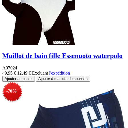
Maillot de bain fille Essenuoto waterpolo
A07024
49,95 €
12,49 €
Excluant
l'expédition
-70%