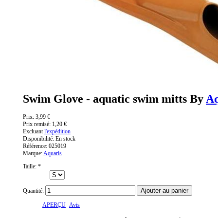
Swim Glove - aquatic swim mitts By
Aq
Prix:
3,99 €
Prix remisé:
1,20 €
Excluant
l'expédition
Disponibilité:
En stock
Référence:
025019
Marque:
Aquaris
Taille:
*
Quantité:
APERÇU
Avis