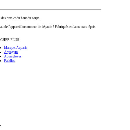
 des bras et du haut du corps.
 de l'appareil locomoteur de l'épaule ! Fabriqués en latex extra-épais
ICHER PLUS
Marque: Aquaris
Aquagym
Aqua gloves
Paddles
.