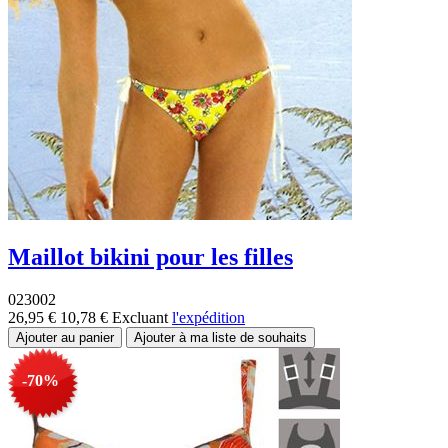
Maillot bikini pour les filles
023002
26,95 €
10,78 €
Excluant
l'expédition
-70%