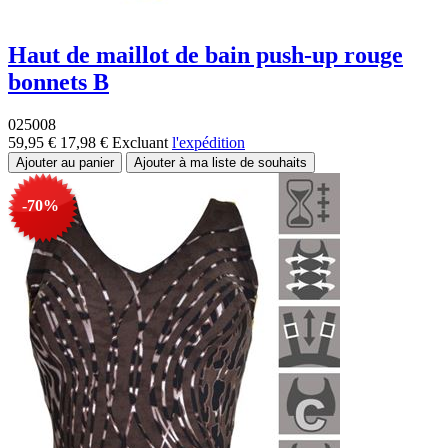
Haut de maillot de bain push-up rouge
bonnets B
025008
59,95 €
17,98 €
Excluant
l'expédition
-70%