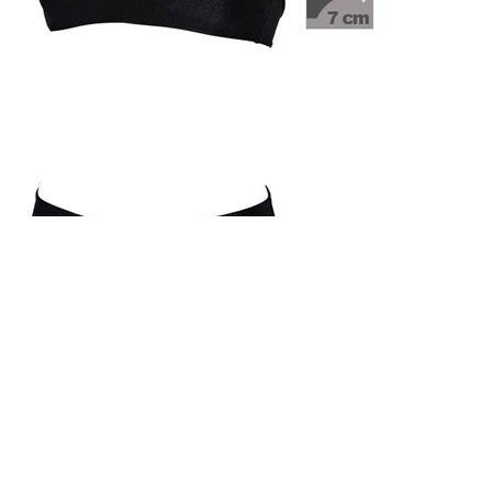
Bikini Bandeaux noir
012790
79,95 €
23,98 €
Excluant
l'expédition