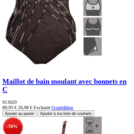
Maillot de bain moulant avec bonnets en
C
013020
89,95 €
26,98 €
Excluant
l'expédition
-70%