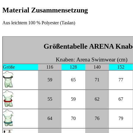
Material Zusammensetzung
Aus leichtem 100 % Polyester (Taslan)
Größentabelle ARENA Knab
Knaben: Arena Swimwear (cm)
Größe
116
128
140
152
59
65
71
77
55
59
62
67
64
70
76
79