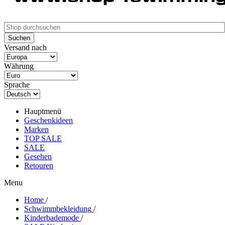
Versand nach
Währung
Sprache
Hauptmenü
Geschenkideen
Marken
TOP SALE
SALE
Gesehen
Retouren
Menu
Home
/
Schwimmbekleidung
/
Kinderbademode
/