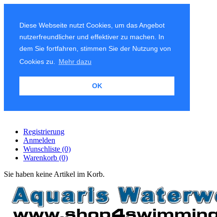
Diese Webseite nutzt Cookies, um das Angebot
nutzerfreundlicher und effektiver zu machen. In
dem Sie fortfahren, stimmen Sie der Nutzung von
Cookies zu.
Mehr dazu
OK
Registrierung
Anmelden
Wunschliste
(0)
Warenkorb
(0)
Sie haben keine Artikel im Korb.