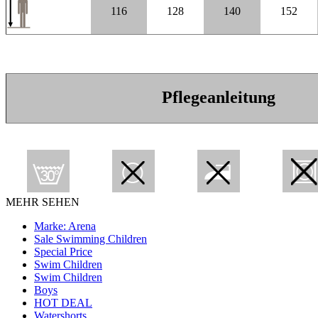
116
128
140
152
Pflegeanleitung
MEHR SEHEN
Marke: Arena
Sale Swimming Children
Special Price
Swim Children
Swim Children
Boys
HOT DEAL
Watershorts