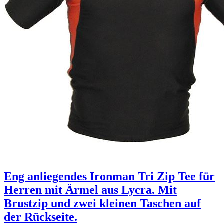
Eng anliegendes Ironman Tri Zip Tee für
Herren mit Ärmel aus Lycra. Mit
Brustzip und zwei kleinen Taschen auf
der Rückseite.