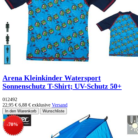
Arena Kleinkinder Watersport
Sonnenschutz T-Shirt; UV-Schutz 50+
012492
22,95 €
6,88 €
exklusive
Versand
-70%