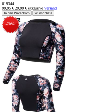
019344
99,95 €
29,99 €
exklusive
Versand
-70%