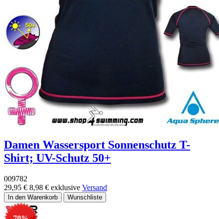
Damen Wassersport Sonnenschutz T-
Shirt; UV-Schutz 50+
009782
29,95 €
8,98 €
exklusive
Versand
-70%