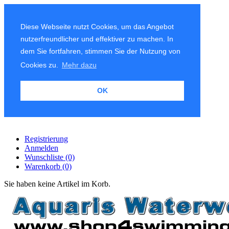
Diese Webseite nutzt Cookies, um das Angebot
nutzerfreundlicher und effektiver zu machen. In
dem Sie fortfahren, stimmen Sie der Nutzung von
Cookies zu.
Mehr dazu
OK
Registrierung
Anmelden
Wunschliste
(0)
Warenkorb
(0)
Sie haben keine Artikel im Korb.