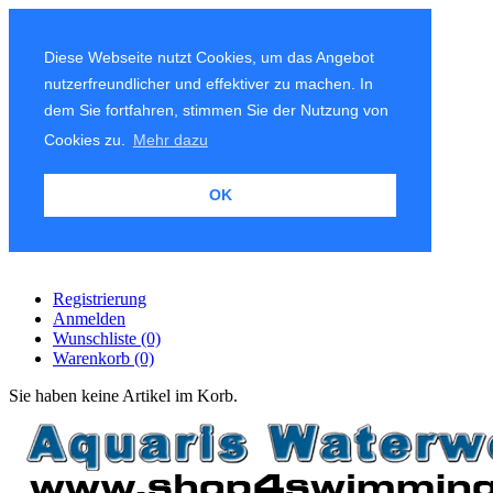
Diese Webseite nutzt Cookies, um das Angebot
nutzerfreundlicher und effektiver zu machen. In
dem Sie fortfahren, stimmen Sie der Nutzung von
Cookies zu.
Mehr dazu
OK
Registrierung
Anmelden
Wunschliste
(0)
Warenkorb
(0)
Sie haben keine Artikel im Korb.