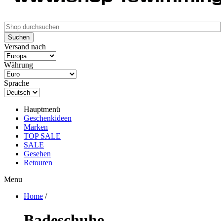
Versand nach
Währung
Sprache
Hauptmenü
Geschenkideen
Marken
TOP SALE
SALE
Gesehen
Retouren
Menu
Home
/
Badeschuhe