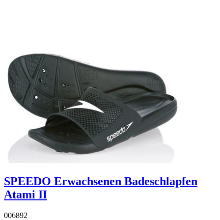
SPEEDO Erwachsenen Badeschlapfen
Atami II
006892