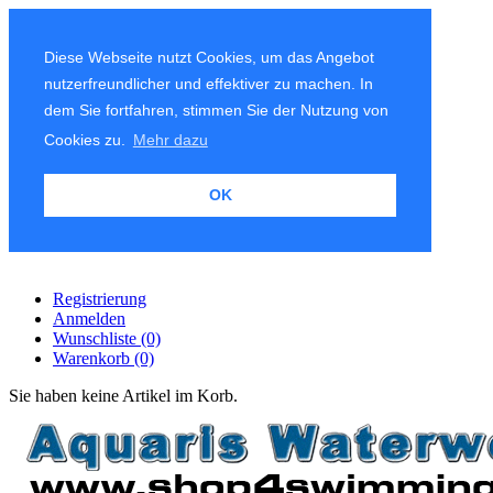
Diese Webseite nutzt Cookies, um das Angebot
nutzerfreundlicher und effektiver zu machen. In
dem Sie fortfahren, stimmen Sie der Nutzung von
Cookies zu.
Mehr dazu
OK
Registrierung
Anmelden
Wunschliste
(0)
Warenkorb
(0)
Sie haben keine Artikel im Korb.