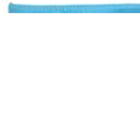
Baby Badewindel Slipform Aquawindel