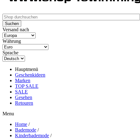
Versand nach
Währung
Sprache
Hauptmenü
Geschenkideen
Marken
TOP SALE
SALE
Gesehen
Retouren
Menu
Home
/
Bademode
/
Kinderbademode
/