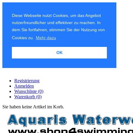
Diese Webseite nutzt Cookies, um das Angebot
nutzerfreundlicher und effektiver zu machen. In
dem Sie fortfahren, stimmen Sie der Nutzung von
Cookies zu.
Mehr dazu
OK
Registrierung
Anmelden
Wunschliste
(0)
Warenkorb
(0)
Sie haben keine Artikel im Korb.