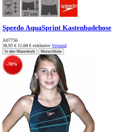
Speedo AquaSprint Kastenbadehose
A07756
38,95 €
11,68 €
exklusive
Versand
-70%