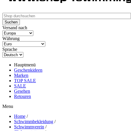
Versand nach
Währung
Sprache
Hauptmenü
Geschenkideen
Marken
TOP SALE
SALE
Gesehen
Retouren
Menu
Home
/
Schwimmbekleidung
/
Schwimmverein
/