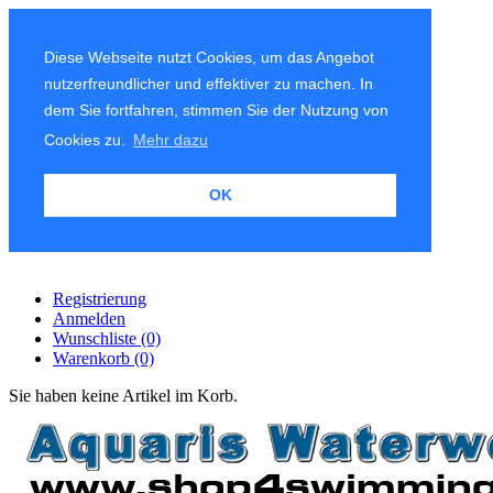
Diese Webseite nutzt Cookies, um das Angebot
nutzerfreundlicher und effektiver zu machen. In
dem Sie fortfahren, stimmen Sie der Nutzung von
Cookies zu.
Mehr dazu
OK
Registrierung
Anmelden
Wunschliste
(0)
Warenkorb
(0)
Sie haben keine Artikel im Korb.