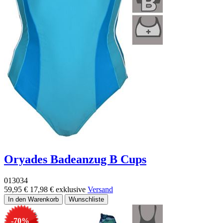
Oryades Badeanzug B Cups
013034
59,95 €
17,98 €
exklusive
Versand
-70%