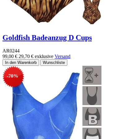
Goldfish Badeanzug D Cups
AR0244
99,00 €
29,70 €
exklusive
Versand
-70%