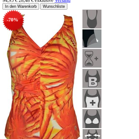
94,95 €
28,48 €
exklusive
Versand
-70%