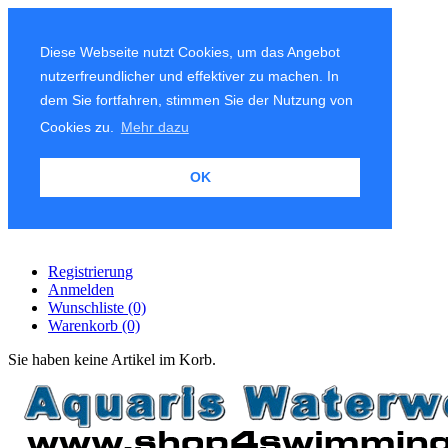
Diese Webseite nutzt Cookies, um das Angebot
nutzerfreundlicher und effektiver zu machen. In
dem Sie fortfahren, stimmen Sie der Nutzung von
Cookies zu.
Mehr dazu
OK
Registrierung
Anmelden
Wunschliste
(0)
Warenkorb
(0)
Sie haben keine Artikel im Korb.