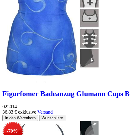
Figurfomer Badeanzug Glumann Cups B
025014
36,83 €
exklusive
Versand
-70%