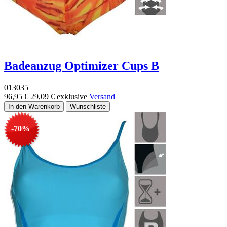
Badeanzug Optimizer Cups B
013035
96,95 €
29,09 €
exklusive
Versand
-70%