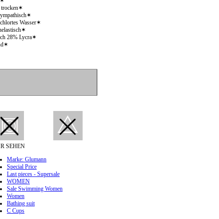
t✶
l trocken✶
sympathisch✶
chlortes Wasser✶
helastisch✶
rch 28% Lycra✶
nd✶
R SEHEN
Marke: Glumann
Special Price
Last pieces - Supersale
WOMEN
Sale Swimming Women
Women
Bathing suit
C Cups