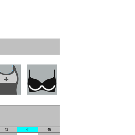
42
44
46