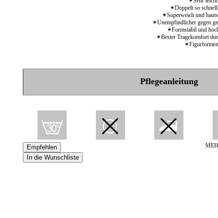
✶Sehr leich
✶Doppelt so schnel
✶Superweich und haut
✶Unempfindlicher gegen ge
✶Formstabil und hoc
✶Bester Tragekomfort du
✶Figurforme
Pflegeanleitung
MEH