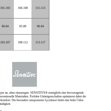
101-103
106-108
111-113
80-84
85-89
90-94
103-107
108-112
113-117
örper an, ohne einzuengen. SENSITIVE® ermöglicht eine hervorragende
nventionelle Materialien. Perfekte Gleiteigenschaften optimieren dabei die
ekomfort. Die besonders umsponnene Lycrafaser bietet eine hohe Chlor-
ndigkeit.