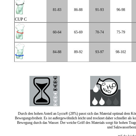
81-83
86-88
91-93
96-98
CUP C
60-64
65-69
70-74
75-79
84-88
89-92
93-97
98-102
Durch den hohen Anteil an Lycra® (28%) passt sich das Material optimal dem K
Bewegungsfreiheit. Es ist außergewöhnlich leicht und trocknet daher schneller als ko
Bewegung durch das Wasser. Der weiche Griff des Materials sorgt für hohen Trag
und Salzwasserbestä