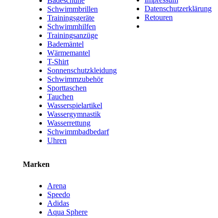
Badeschuhe
Datenschutzerklärung
Schwimmbrillen
Retouren
Trainingsgeräte
Schwimmhilfen
Trainingsanzüge
Bademäntel
Wärmemantel
T-Shirt
Sonnenschutzkleidung
Schwimmzubehör
Sporttaschen
Tauchen
Wasserspielartikel
Wassergymnastik
Wasserrettung
Schwimmbadbedarf
Uhren
Marken
Arena
Speedo
Adidas
Aqua Sphere