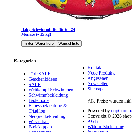
Baby Schwimmhilfe für 6 - 24
Monate (- 15 kg)
Kategorien
Kontakt
|
Neue Produkte
|
TOP SALE
Angesehen
|
Geschenkideen
Newsletter
|
SALE
Sitemap
Wettkampf Schwimmen
Schwimmbekleidung
Bademode
Alle Preise wurden ink
Fitnessbekleidung &
Powered by
nopComme
Triathlon
Copyright © 2026 shop
Neoprenbekleidung
AGB
Wasserball
Widerrufsbelehrung
Badekappen
Impressum