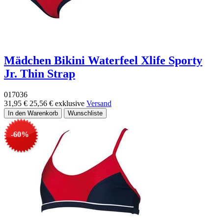
Mädchen Bikini Waterfeel Xlife Sporty
Jr. Thin Strap
017036
31,95 €
25,56 €
exklusive
Versand
-60%