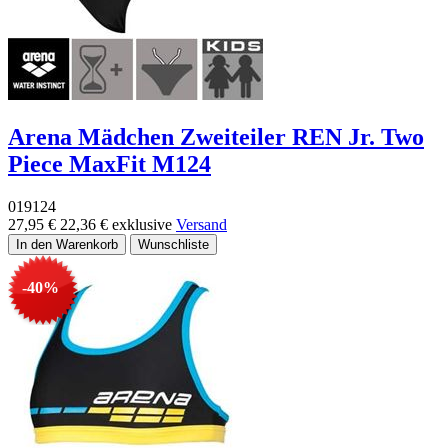
Arena Mädchen Zweiteiler REN Jr. Two
Piece MaxFit M124
019124
27,95 €
22,36 €
exklusive
Versand
-40%