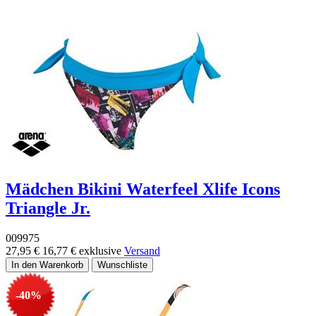
Mädchen Bikini Waterfeel Xlife Icons
Triangle Jr.
009975
27,95 €
16,77 €
exklusive
Versand
-40%