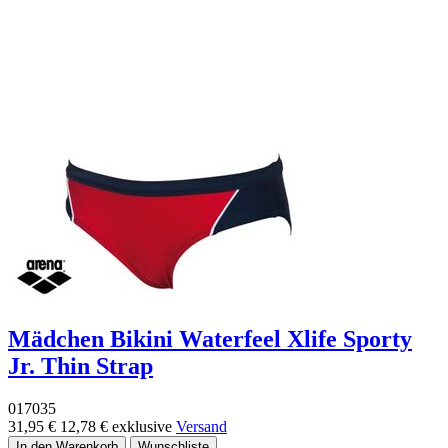
Mädchen Bikini Waterfeel Xlife Sporty
Jr. Thin Strap
017035
31,95 €
12,78 €
exklusive
Versand