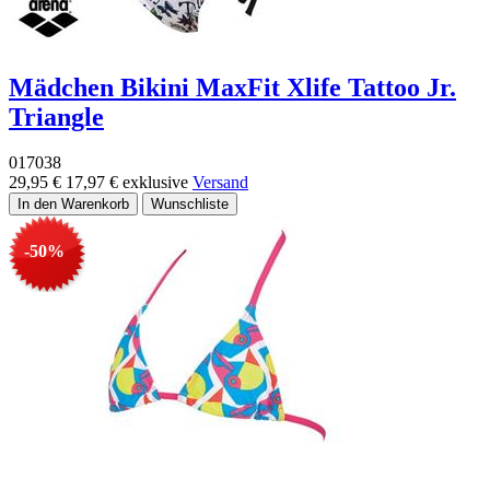
Mädchen Bikini MaxFit Xlife Tattoo Jr.
Triangle
017038
29,95 €
17,97 €
exklusive
Versand
-50%