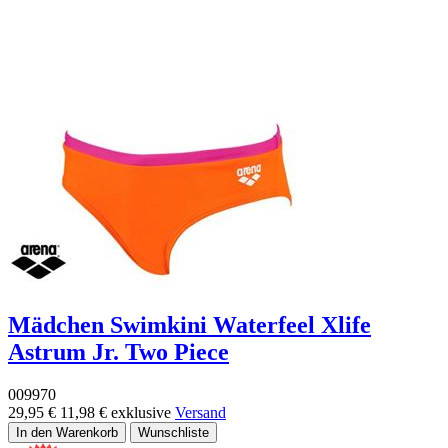
Mädchen Swimkini Waterfeel Xlife
Astrum Jr. Two Piece
009970
29,95 €
11,98 €
exklusive
Versand