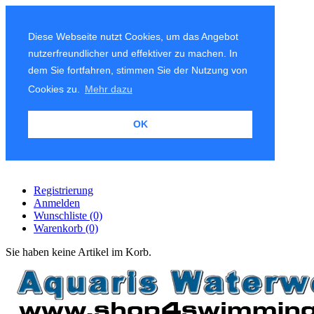
Diese Webseite nutzt Cookies, um das Angebot
nutzerfreundlicher und effektiver zu machen. In
dem Sie fortfahren, stimmen Sie der Nutzung von
Cookies zu.
Mehr dazu
OK
Registrierung
Anmelden
Wunschliste
(0)
Warenkorb
(0)
Sie haben keine Artikel im Korb.