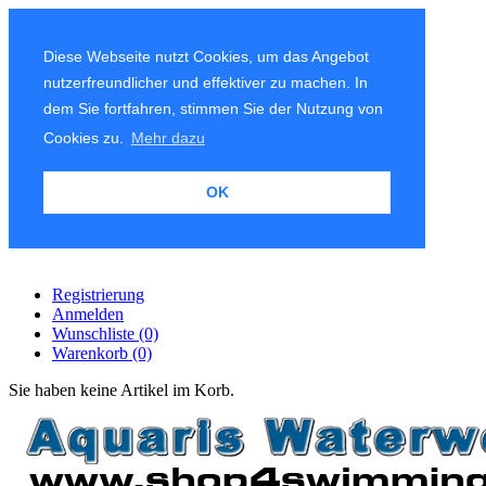
Diese Webseite nutzt Cookies, um das Angebot
nutzerfreundlicher und effektiver zu machen. In
dem Sie fortfahren, stimmen Sie der Nutzung von
Cookies zu.
Mehr dazu
OK
Registrierung
Anmelden
Wunschliste
(0)
Warenkorb
(0)
Sie haben keine Artikel im Korb.