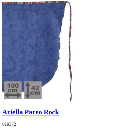
Ariella Pareo Rock
019372