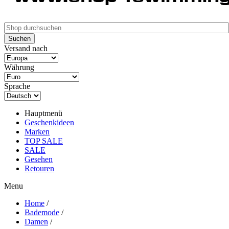
Versand nach
Währung
Sprache
Hauptmenü
Geschenkideen
Marken
TOP SALE
SALE
Gesehen
Retouren
Menu
Home
/
Bademode
/
Damen
/