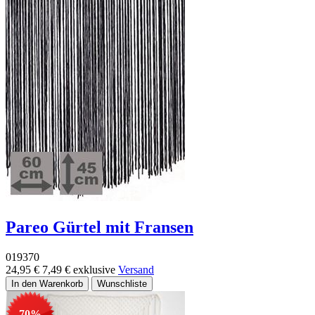
Pareo Gürtel mit Fransen
019370
24,95 €
7,49 €
exklusive
Versand
-70%