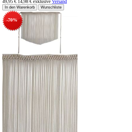
49,95 €
14,98 €
exklusive
Versand
-70%