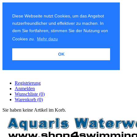
Diese Webseite nutzt Cookies, um das Angebot
nutzerfreundlicher und effektiver zu machen. In
dem Sie fortfahren, stimmen Sie der Nutzung von
Cookies zu.
Mehr dazu
OK
Registrierung
Anmelden
Wunschliste
(0)
Warenkorb
(0)
Sie haben keine Artikel im Korb.