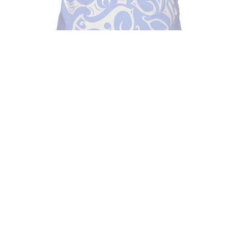
Funktionelles atmungsaktives Cap-Sleeve
T-Shirt für Damen in hellblau mit weißem
Tribal-Tattoo-Print von Ironman. Sowohl
als modisches Accessoire als auch für
Sport bestens geeignet., ,
Funktionsmaterial
000636
34,96 €
10,49 €
exklusive
Versand