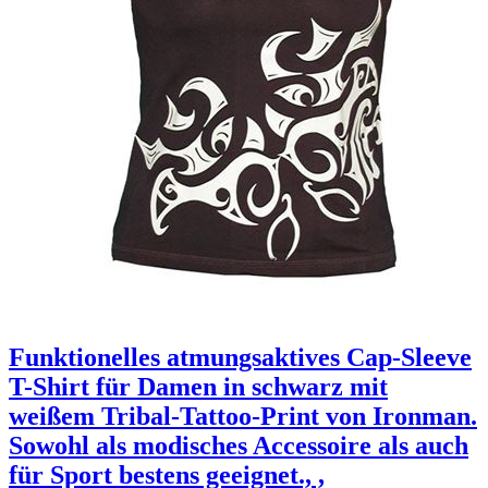
Funktionelles atmungsaktives Cap-Sleeve
T-Shirt für Damen in schwarz mit
weißem Tribal-Tattoo-Print von Ironman.
Sowohl als modisches Accessoire als auch
für Sport bestens geeignet., ,