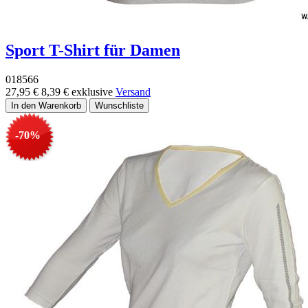
Sport T-Shirt für Damen
018566
27,95 €
8,39 €
exklusive
Versand
-70%