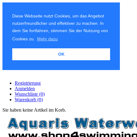
Diese Webseite nutzt Cookies, um das Angebot
nutzerfreundlicher und effektiver zu machen. In
dem Sie fortfahren, stimmen Sie der Nutzung von
Cookies zu.
Mehr dazu
OK
Registrierung
Anmelden
Wunschliste
(0)
Warenkorb
(0)
Sie haben keine Artikel im Korb.