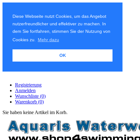
Diese Webseite nutzt Cookies, um das Angebot
nutzerfreundlicher und effektiver zu machen. In
dem Sie fortfahren, stimmen Sie der Nutzung von
Cookies zu.
Mehr dazu
OK
Registrierung
Anmelden
Wunschliste
(0)
Warenkorb
(0)
Sie haben keine Artikel im Korb.