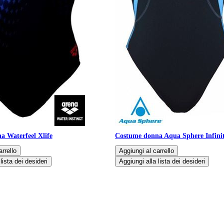
 Waterfeel Xlife
Costume donna Aqua Sphere Infini