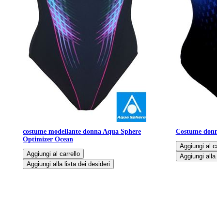
costume modellante donna Aqua Sphere
Costume donna
Optimizer Ocean