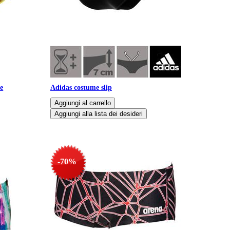
e
Adidas costume slip
-70%