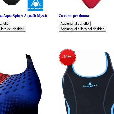
a Aqua Sphere Aquafit Mystic
Costume per donna
-70%