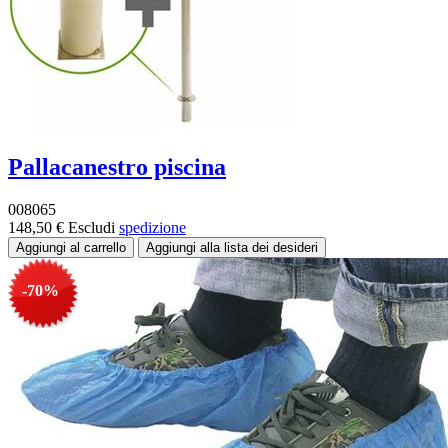
Pallacanestro piscina
008065
148,50 €
Escludi
spedizione
-70%