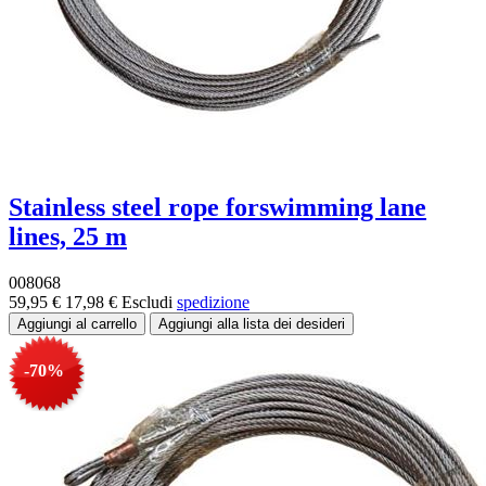
Stainless steel rope forswimming lane
lines, 25 m
008068
59,95 €
17,98 €
Escludi
spedizione
-70%