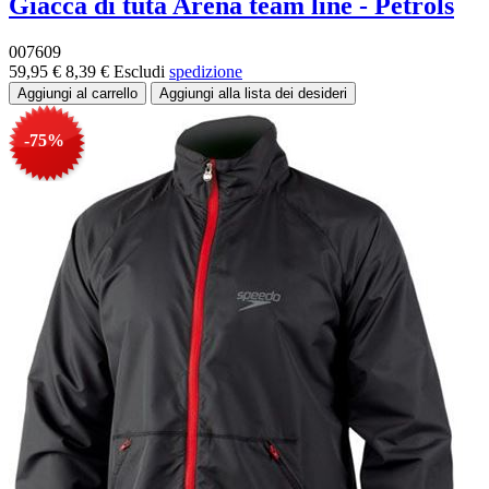
Giacca di tuta Arena team line - Petrols
007609
59,95 €
8,39 €
Escludi
spedizione
-75%