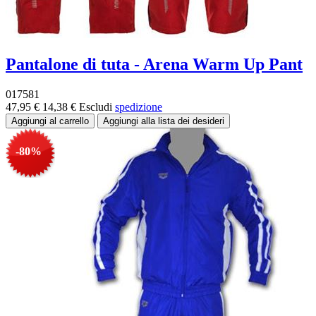
Pantalone di tuta - Arena Warm Up Pant
017581
47,95 €
14,38 €
Escludi
spedizione
-80%