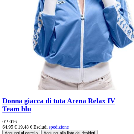
Donna giacca di tuta Arena Relax IV
Team blu
019016
64,95 €
19,48 €
Escludi
spedizione