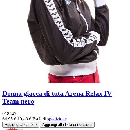
Donna giacca di tuta Arena Relax IV
Team nero
018545
64,95 €
19,48 €
Escludi
spedizione