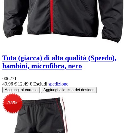
Tuta (giacca) di alta qualità (Speedo),
bambini, microfibra, nero
006271
49,96 €
12,49 €
Escludi
spedizione
-75%