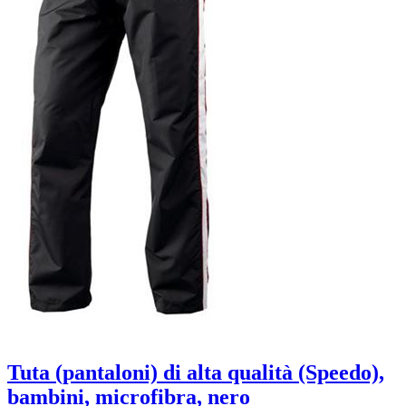
Tuta (pantaloni) di alta qualità (Speedo),
bambini, microfibra, nero