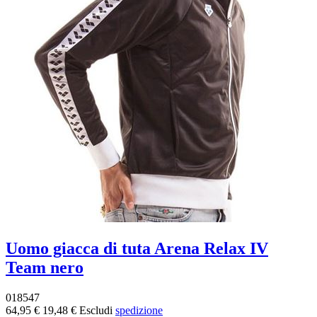
Uomo giacca di tuta Arena Relax IV
Team nero
018547
64,95 €
19,48 €
Escludi
spedizione