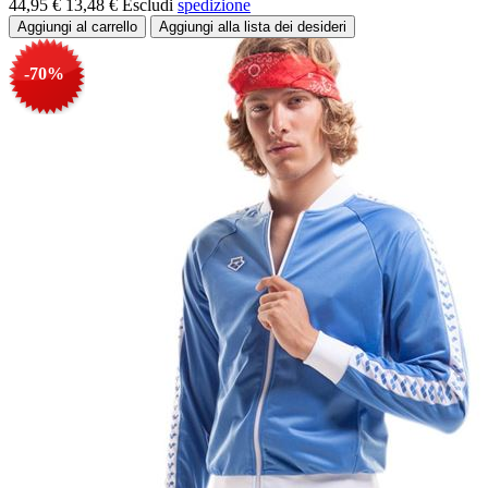
44,95 €
13,48 €
Escludi
spedizione
-70%