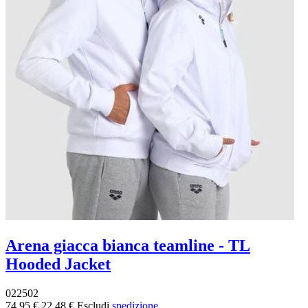
Arena giacca bianca teamline - TL
Hooded Jacket
022502
74,95 €
22,48 €
Escludi
spedizione