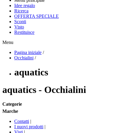
Menu principale
Idee regalo
Ricerca
OFFERTA SPECIALE
Sconti
Visto
Restituisce
Menu
Pagina iniziale
/
Occhialini
/
aquatics
aquatics - Occhialini
Categorie
Marche
Contatti
|
I nuovi prodotti
|
Visti
|