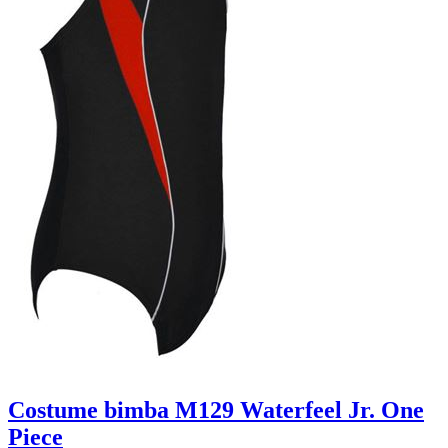
Costume bimba M129 Waterfeel Jr. One
Piece