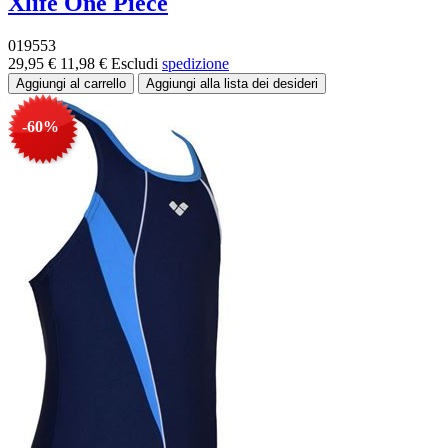
Xlife One Piece
019553
29,95 €
11,98 €
Escludi
spedizione
-60%