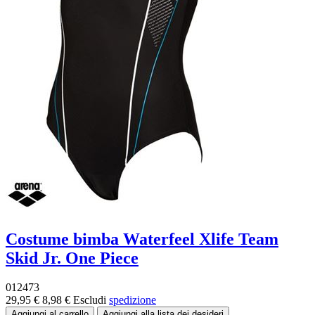
Costume bimba Waterfeel Xlife Team
Skid Jr. One Piece
012473
29,95 €
8,98 €
Escludi
spedizione