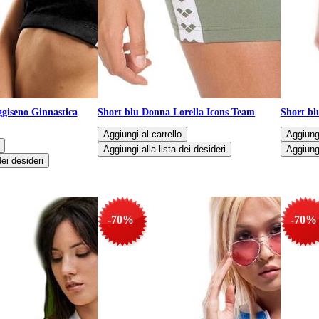
giseno Ginnastica
Short blu Donna Lorella Icons Team
Short bl
-70%
-70%