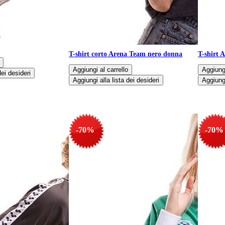
fa Donna Icon
T-shirt corto Arena Team nero donna
T-shirt 
-70%
-70%