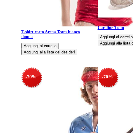
Pantaloni con Staf
Caroline Team
T-shirt corto Arena Team bianco
donna
-70%
-70%