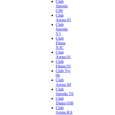
Club
Speedo
C09
Club
Arena 05
Club
Speedo
V1
Club
Diana
X3C
Club
Arena 01
Club
Diana 03
Club Tyr
06
Club
Arena S0
Club
Speedo T0
Club
Diana 03B
Club
Arena RA