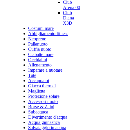
Club
Arena 00
Club
Diana
X3D
Costumi mare
Abbigliamento fitness
Neoprene
Pallanuoto
Cuffia nuoto
Ciabatte mare
Occhialini
Allenamento
Imparare a nuotare
Tute
Accappatoi
Giacca thermal
Maglietta
Protezione solare
Accessori nuoto
Borse & Zaini
Subacquea
Divertimento d'acqua
Acqua ginnastica
Salvataggio in acqua