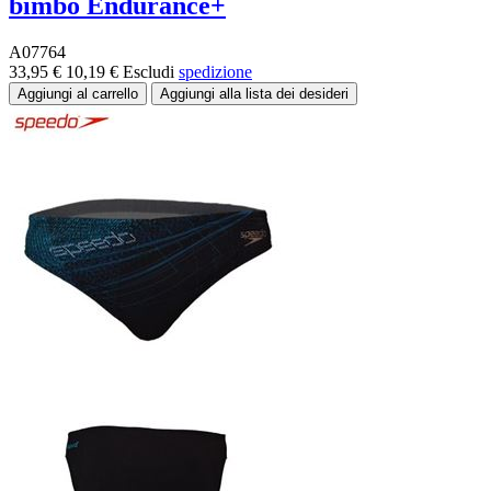
bimbo Endurance+
A07764
33,95 €
10,19 €
Escludi
spedizione
-80%