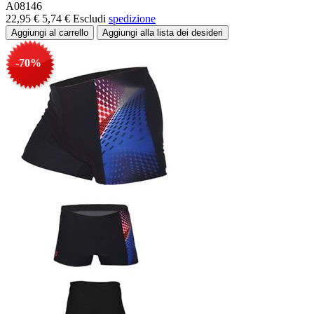
A08146
22,95 €
5,74 €
Escludi
spedizione
-70%