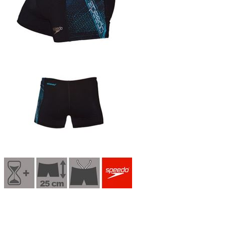
Costume boxer bimbo Speedo Aquasprint
Endurance+